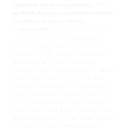
corporate social responsibility
(CSR),
work-life balance, conciliazione lavoro
famiglia
e
corporate family
responsibility
(CFR). Tra i servizi di welfare
aziendale più comuni rientrano: buoni
spesa, shopping e carburante; sport e
benessere, viaggi, cultura e tempo libero;
istruzione e formazione; assistenza
familiare; mutui; trasporto pubblico; salute;
previdenza. Spesso nei piani di welfare
aziendale rientra anche lo smart working.
Oggi le organizzazioni hanno capito che in
un’ottica win win queste politiche devono
essere costruite sulla base dei bisogni reali
dei propri dipendenti. Questo vuol dire che
non esistono misure standardizzate di