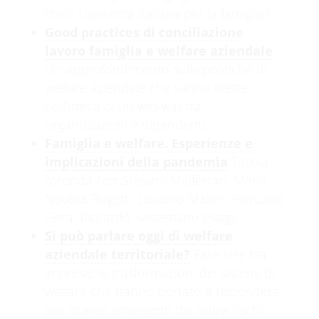
titolo L’alleanza italiana per la famiglia?
Good practices di conciliazione
lavoro famiglia e welfare aziendale
Un approfondimento sulle politiche di
welfare aziendale che vanno rilette
nell’ottica di un win-win tra
organizzazioni e dipendenti.
Famiglia e welfare. Esperienze e
implicazioni della pandemia
Tavola
rotonda con Stefano Malferrari, Maria
100%
n
g
i
.
d
.
a
.
o
Novella Bugetti, Luciano Malfer, Piercarlo
L
Gera, Riccardo Sebastiano Piaggi.
Si può parlare oggi di welfare
aziendale territoriale?
Fare rete tra
imprese: le trasformazioni dei sistemi di
welfare che hanno portato a rispondere
alle istanze emergenti dai nuovi rischi