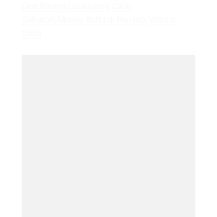
Dina Ravera
,
Luca Leoni
,
Carlo
Salvatori
,
Alberto Buffa di Perrero
,
Vittorio
Coda