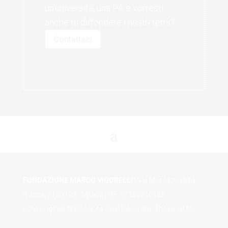
un’università, una PA e vorresti
anche tu diffondere i nostri temi?
Contattaci
FONDAZIONE MARCO VIGORELLI
| Via Morozzo della
Rocca, 3 | 20123 - Milano | C.F. 97350310153
Foto originali © Eleonora Cerri Pecorella, The jar of life