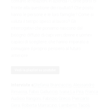
contano le relazioni in azienda? Come porsi di
fronte alla questione dei risultati? Che posto
hanno le persone e le loro famiglie? Come si
valuta il tempo speso al lavoro? Gli
interrogativi che poniamo nascono dal
bisogno diffuso di capi veri, donne e uomini
capaci di scegliere, che hanno imparato a
coniugare il proprio pensiero al futuro
anteriore.
Vedi la playlist su youtube
Interviste a
Stefania Brancaccio
,
Alessandro
Rimassa
,
Fabio Galluccio
,
Ivana La Pira
,
Franca
Audisio Rangoni
,
Fabrizio Greco
,
Piercarlo
Gera
,
Roberta Marracino
,
Lamberto Tacoli
,