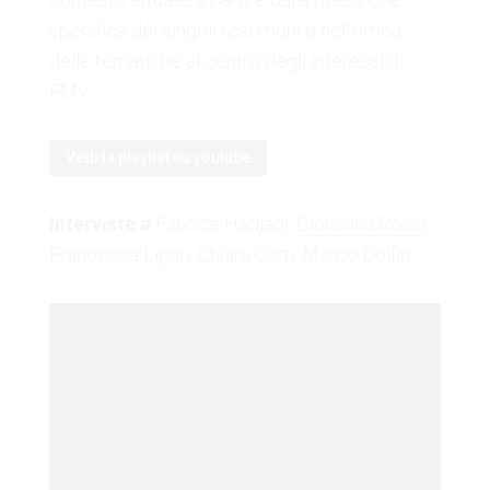
specifica dei singoli testimoni e nell’ottica
delle tematiche al centro degli interessi di
FMV.
Vedi la playlist su youtube
Interviste a
Fabrice Hadjadj,
Giovanna Rossi
,
Francesca Lipari
,
Chiara Curti
,
Marco Dolfin