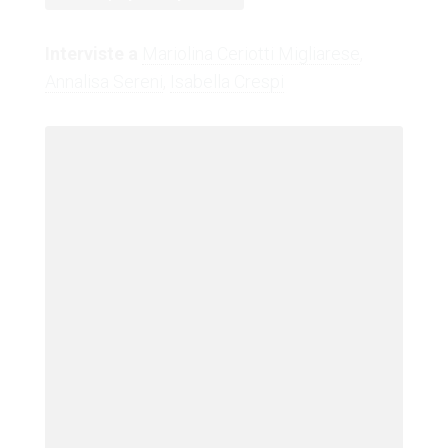
Interviste a
Mariolina Ceriotti Migliarese
,
Annalisa Sereni
,
Isabella Crespi