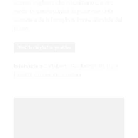
scenari vogliamo che si realizzino e in che
modo. In questa playlist, la posizione delle
aziende e della famiglia di fronte alle sfide del
futuro.
Vedi la playlist su youtube
Interviste a
Carlalberto Guglielminotti
,
Luca
Pesenti e Giovanni Scansani