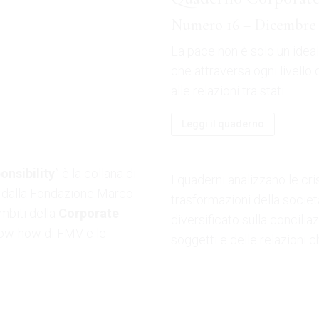
Numero 16 – Dicembre 
La pace non è solo un idea
che attraversa ogni livello d
alle relazioni tra stati.
Leggi il quaderno
100%
nsibility
” è la collana di
I quaderni analizzano le cris
n
i
g
d
.
a
.
o
.
L
e dalla Fondazione Marco
trasformazioni della socie
ambiti della
Corporate
diversificato sulla concili
know-how di FMV e le
soggetti e delle relazioni 
.