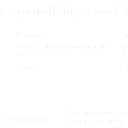
 responsibility e work-l
Visioni
B
Perché conciliare lavoro e famiglia è dar
Per
vita al futuro!
az
Scopri
S
Corporate
Un progetto formativo nato
con quello delle imprese.