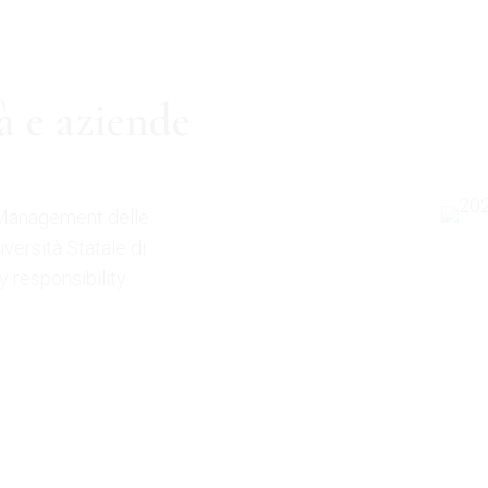
à e aziende
n Management delle
iversità Statale di
 responsibility.