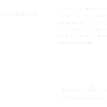
Che cosa intendiamo per
c
Fondazione
normativa relativa ai
conge
e di paternità
? Che cos’è 
come si inserisce all’inter
Corporate social responsi
welfare aziendale
?
Iscriviti alla n
Per rimanere sempre informat