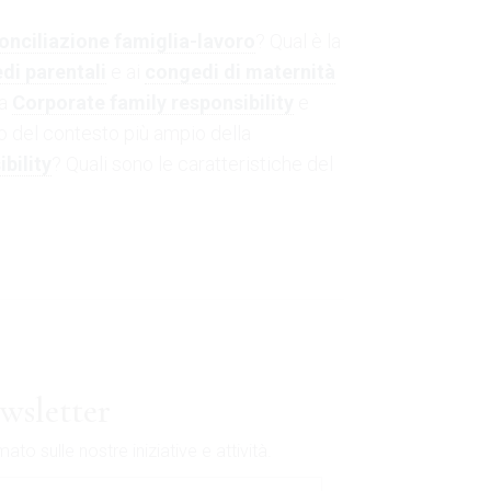
onciliazione famiglia-lavoro
? Qual è la
di parentali
e ai
congedi di maternità
la
Corporate family responsibility
e
no del contesto più ampio della
bility
? Quali sono le caratteristiche del
ewsletter
o sulle nostre iniziative e attività.