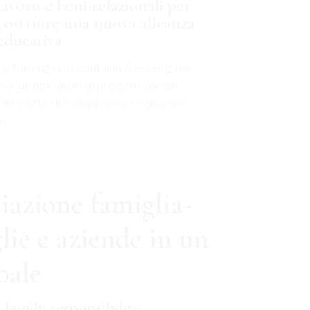
lavoro e beni relazionali per
costruire una nuova alleanza
educativa
La formazione continua è essenziale
per gli operatori di progetti sociali.
Permette di sviluppare e migliorare
le…
liazione famiglia-
lie e aziende in un
bale
amily responsibility