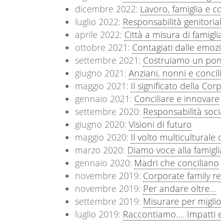
dicembre 2022:
Lavoro, famiglia e co
luglio 2022:
Responsabilità genitorial
aprile 2022:
Città a misura di famigli
ottobre 2021:
Contagiati dalle emoz
settembre 2021:
Costruiamo un pon
giugno 2021:
Anziani, nonni e concil
maggio 2021:
Il significato della Cor
gennaio 2021:
Conciliare e innovare
settembre 2020:
Responsabilità soci
giugno 2020:
Visioni di futuro
maggio 2020:
Il volto multiculturale 
marzo 2020:
Diamo voce alla famigli
gennaio 2020:
Madri che conciliano
novembre 2019:
Corporate family re
novembre 2019:
Per andare oltre…
settembre 2019:
Misurare per migli
luglio 2019:
Raccontiamo…. Impatti etic