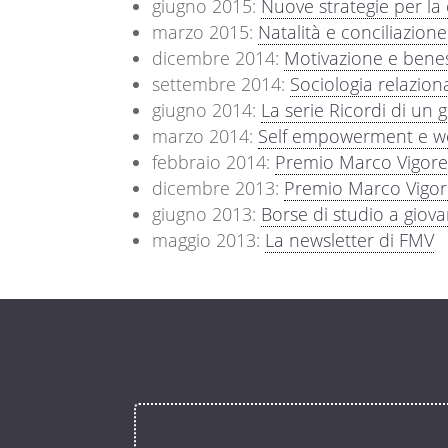
giugno 2015:
Nuove strategie per la 
marzo 2015:
Natalità e conciliazione
dicembre 2014:
Motivazione e bene
settembre 2014:
Sociologia relazion
giugno 2014:
La serie Ricordi di un 
marzo 2014:
Self empowerment e wo
febbraio 2014:
Premio Marco Vigorelli
dicembre 2013:
Premio Marco Vigore
giugno 2013:
Borse di studio a giova
maggio 2013:
La newsletter di FMV