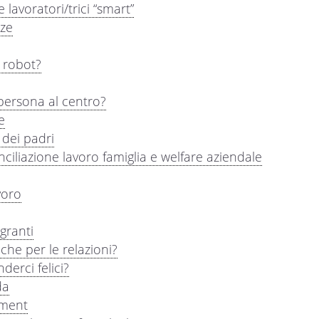
avoratori/trici “smart”
nze
n robot?
persona al centro?
e
dei padri
ciliazione lavoro famiglia e welfare aziendale
avoro
granti
nche per le relazioni?
derci felici?
da
ement