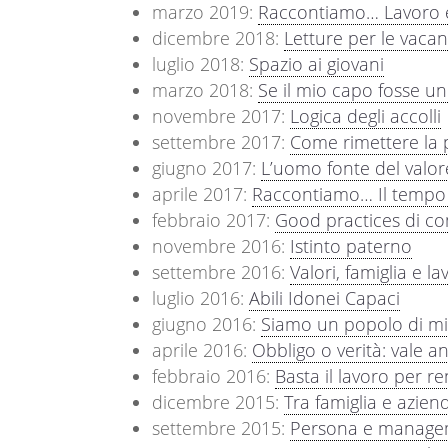
marzo 2019:
Raccontiamo… Lavoro e l
dicembre 2018:
Letture per le vaca
luglio 2018:
Spazio ai giovani
marzo 2018:
Se il mio capo fosse u
novembre 2017:
Logica degli accolli
settembre 2017:
Come rimettere la 
giugno 2017:
L’uomo fonte del valor
aprile 2017:
Raccontiamo… Il tempo 
febbraio 2017:
Good practices di con
novembre 2016:
Istinto paterno
settembre 2016:
Valori, famiglia e l
luglio 2016:
Abili Idonei Capaci
giugno 2016:
Siamo un popolo di mi
aprile 2016:
Obbligo o verità: vale a
febbraio 2016:
Basta il lavoro per ren
dicembre 2015:
Tra famiglia e azien
settembre 2015:
Persona e manag