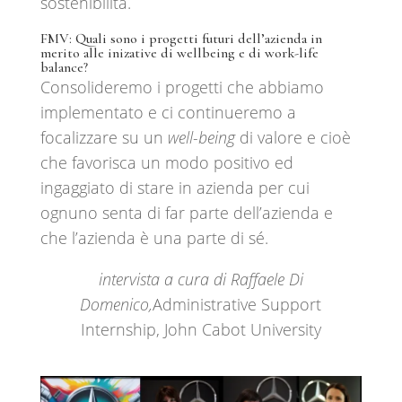
sostenibilità.
FMV: Quali sono i progetti futuri dell’azienda in
merito alle inizative di wellbeing e di work-life
balance?
Consolideremo i progetti che abbiamo
implementato e ci continueremo a
focalizzare su un
well-being
di valore e cioè
che favorisca un modo positivo ed
ingaggiato di stare in azienda per cui
ognuno senta di far parte dell’azienda e
che l’azienda è una parte di sé.
intervista a cura di Raffaele Di
Domenico,
Administrative Support
Internship, John Cabot University