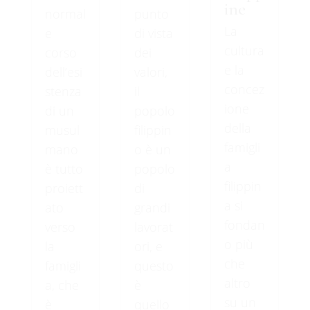
ine
normal
punto
La
e
di vista
cultura
corso
dei
e la
dell’esi
valori,
concez
stenza
il
ione
di un
popolo
della
musul
filippin
famigli
mano
o è un
a
è tutto
popolo
filippin
proiett
di
a si
ato
grandi
fondan
verso
lavorat
o più
la
ori, e
che
famigli
questo
altro
a, che
è
su un
è
quello