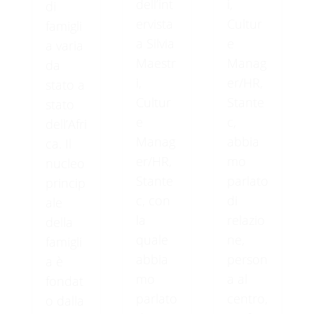
dell’int
i,
di
ervista
Cultur
famigli
a Silvia
e
a varia
Maestr
Manag
da
i,
er/HR,
stato a
Cultur
Stante
stato
e
c,
dell’Afri
Manag
abbia
ca. Il
er/HR,
mo
nucleo
Stante
parlato
princip
c, con
di
ale
la
relazio
della
quale
ne,
famigli
abbia
person
a è
mo
a al
fondat
parlato
centro,
o dalla