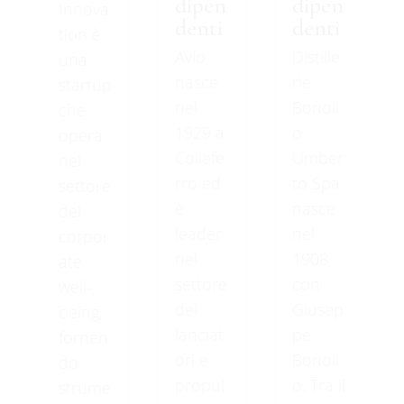
dipen
dipen
Innova
denti
denti
tion è
Avio
Distille
una
nasce
rie
startup
nel
Bonoll
che
1929 a
o
opera
Collefe
Umber
nel
rro ed
to Spa
settore
è
nasce
del
leader
nel
corpor
nel
1908
ate
settore
con
well-
dei
Giusep
being,
lanciat
pe
fornen
ori e
Bonoll
do
propul
o. Tra il
strume