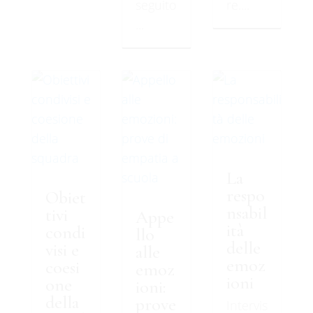
seguito
re....
...
La
respo
Obiet
nsabil
tivi
Appe
ità
condi
llo
delle
visi e
alle
emoz
coesi
emoz
ioni
one
ioni:
della
prove
Intervis