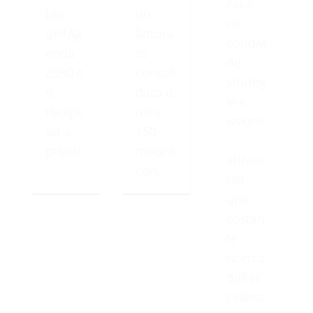
AG e
bile
un
ne
dell’Ag
fattura
condivi
enda
to
de
2030 e
consoli
strateg
si
dato di
ie e
rivolge
oltre
visione
sia a
150
,
privati..
milioni,
attrave
.
con...
rso
una
costan
te
ricerca
dell’ec
cellenz