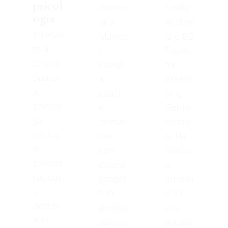
psicol
Intervis
Emilia
ogia
ta a
Andriel
Intervis
Manue
la è EQ
ta a
l
Facilita
Chiara
Cavigli
tor,
Spatol
a,
Assess
a,
coach
or e
psicolo
e
Genio
ga
format
Positiv
clinica
ore
o. Ha
e
con
fondat
psicote
diversi
o
rapeut
proget
InEmin
a,
ti in
d S.r.l.,
dottor
ambito
una
e di
aziend
società
100%