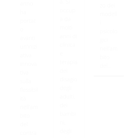
a. Si
anno
zo dei
occup
ha
modell
a da
portat
i
molti
o
psicolo
anni di
avanti
gici
clinica
un’inizi
nell’am
e
ativa
bito
terapia
innova
del...
del
tiva
disagio
sulla
degli
flessibil
adulti,
ità
dei
nell’am
bambi
bito
ni,
del
degli
contra