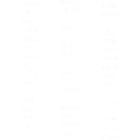
format
eumati
Ekman
educat
ci e
(pionie
ivo
smorz
re
Didatti
atori di
della
ca
pulsazi
teoria
delle
one.
sull’uni
Emozi
Nasce
versalit
oni.
nel
à delle
Rosan
1977 a
emozi
na
Opera
oni)
Schirall
in
per
i è
provin
formar
psicolo
cia di
e i
ga e
Milano
profes
psicote
. Lo
sionisti
rapeut
scorso
all’utiliz