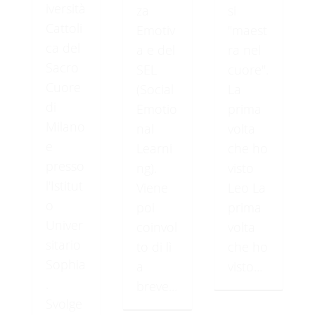
iversità
za
si
Cattoli
Emotiv
"maest
ca del
a e del
ra nel
Sacro
SEL
cuore".
Cuore
(Social
La
di
Emotio
prima
Milano
nal
volta
e
Learni
che ho
presso
ng).
visto
l'Istitut
Viene
Leo La
o
poi
prima
Univer
coinvol
volta
sitario
to di lì
che ho
Sophia
a
visto...
.
breve...
Svolge