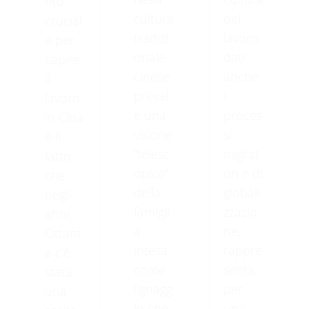
nto
cultura
del
crucial
tradizi
lavoro,
e per
onale
dati
capire
cinese
anche
il
preval
i
lavoro
e una
proces
in Cina
visione
si
è il
“telesc
migrat
fatto
opica”
ori e di
che
della
globali
negli
famigli
zzazio
anni
a
ne,
Ottant
intesa
rappre
a c’è
come
senta,
stata
lignagg
per
una
io che
una