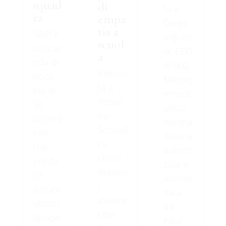
squad
di
ta a
ra
empa
Diego
tia a
SAIP è
Ingrass
scuol
un’azie
ia, CEO
a
nda di
di I&G
Intervis
poco
Manag
ta a
più di
ement,
Rosan
50
unica
na
dipend
società
Schirall
enti
italiana
i e
che
autoriz
Ulisse
produ
zata e
Marian
ce
accred
i
accum
itata
ideator
ulatori
da
i del
idropn
Paul