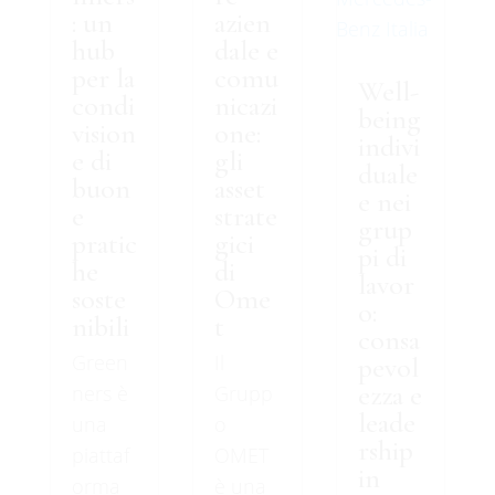
: un
azien
hub
dale e
per la
comu
Well-
condi
nicazi
being
vision
one:
indivi
e di
gli
duale
buon
asset
e nei
e
strate
grup
pratic
gici
pi di
he
di
lavor
soste
Ome
o:
nibili
t
consa
Green
Il
pevol
ezza e
ners è
Grupp
leade
una
o
rship
piattaf
OMET
in
orma
è una