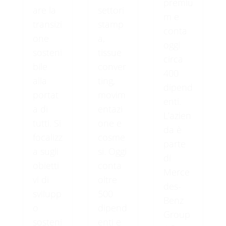
premiu
are la
settori
m e
transizi
stamp
conta
one
a,
oggi
sosteni
tissue
circa
bile
conver
400
alla
ting,
dipend
portat
movim
enti.
a di
entazi
L’azien
tutti. Si
one e
da è
focalizz
cosme
parte
a sugli
si. Oggi
di
obietti
conta
Merce
vi di
oltre
des-
svilupp
500
Benz
o
dipend
Group
sosteni
enti e