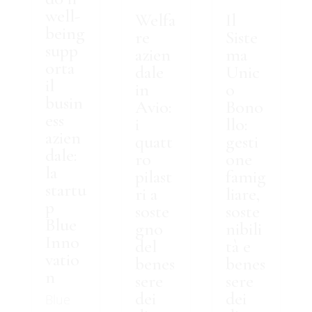
well-
Welfa
Il
being
re
Siste
supp
azien
ma
orta
dale
Unic
il
in
o
busin
Avio:
Bono
ess
i
llo:
azien
quatt
gesti
dale:
ro
one
la
pilast
famig
startu
ri a
liare,
p
soste
soste
Blue
gno
nibili
Inno
del
tà e
vatio
benes
benes
n
sere
sere
dei
dei
Blue