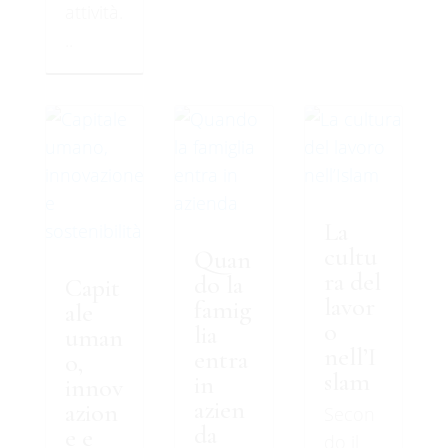
attività.
..
La
cultu
Quan
ra del
do la
Capit
lavor
famig
ale
o
lia
uman
nell’I
entra
o,
slam
in
innov
azien
azion
Secon
da
e e
do il