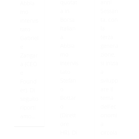
quotat
anni
Abbia
a in
Sessan
mo
Borsa
ta, con
intervis
Italian
la
tato
a.
terza
Gabriel
Abbia
genera
e
mo
zione,
Zangar
intervis
si inizia
a (CEO
tato
a
e
Stefan
svilupp
Found
o
are il
er). Di
Bottar
tema
seguito
o
dell’ec
riporti
(Dirett
onomi
amo...
ore
a
HR). Di
circola