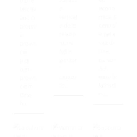
e che
e
econo
lasciav
vertical
mica. È
ano la
e delle
central
propri
relazio
e nella
a
ni, tra
vita di
provin
figli e
una
cia
genitor
person
(ndr.
i,
a a
ogni
piuttos
tutte le
provin
to...
latitudi
cia in
ni:...
Cina
ha...