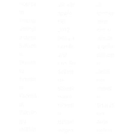
ricerca
o
L
a
d
ale alle
di
i
n
g
.
.
.
in
spalle,
formaz
Psicop
nel
ione
atologi
2012
che si
a dello
inizia a
occup
Svilupp
certific
a dello
o.
arsi
svilupp
Docen
con Six
o
te
Secon
dell'IE
presso
ds
nel
la
scopre
mond
Facoltà
ndo il
o
di
mond
Educat
Psicolo
o
ion.
gia
dell’Int
Ama
dell’Un
elligen
definir