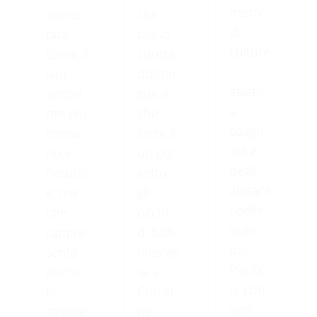
misto
conce
che
di
pita
più lo
culture
come il
contra
,
suo
ddistin
asiatic
ambie
gue e
a,
nte più
che
spagn
conso
forse è
ola e
no e
un po’
degli
natural
sotto
abitant
e, ma
gli
i delle
che
occhi
isole
rappre
di tutti.
del
senta
Intervis
Pacific
anche
ta a
o, con
lo
Christi
uno
strume
ne