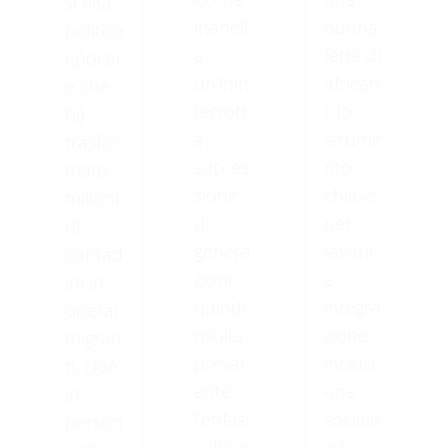
scelta
inanell
buona
politica
a
fetta di
epocal
un’inin
african
e che
terrott
i, lo
ha
a
strume
trasfor
succes
nto
mato
sione
chiave
milioni
di
per
di
genera
favorir
contad
zioni,
e
ini in
quindi
integra
operai
risulta
zione,
migran
preval
inclusi
ti, cioè
ente
one
in
l’enfasi
sociale
person
sull’ass
ed