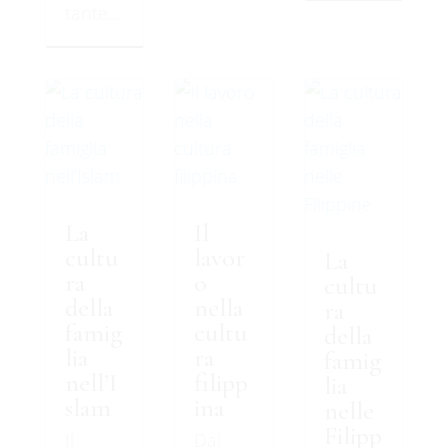
tante...
La
Il
cultu
lavor
La
ra
o
cultu
della
nella
ra
famig
cultu
della
lia
ra
famig
nell’I
filipp
lia
slam
ina
nelle
Filipp
Il
Dal