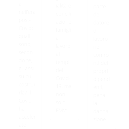
a
ialità e
parte
nell’era
concili
del
post-
azione
datore
Covid:
famigli
di
quali
a
lavoro
sono,
lavoro
nei
secon
ai
confro
do te,
tempi
nti dei
gli assi
del
propri
su cui
Covid-
dipend
costrui
19, ma
enti,
rla? Il
non
pena
Covid
solo.
la
ha
FMV:...
danna
acceler
zione...
ato