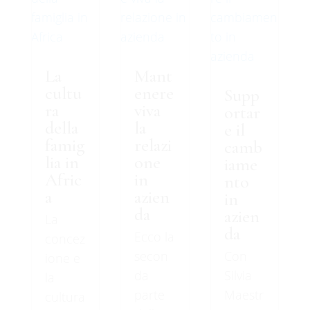
La
Mant
cultu
enere
Supp
ra
viva
ortar
della
la
e il
famig
relazi
camb
lia in
one
iame
Afric
in
nto
a
azien
in
da
azien
La
da
Ecco la
concez
secon
Con
ione e
da
Silvia
la
parte
Maestr
cultura