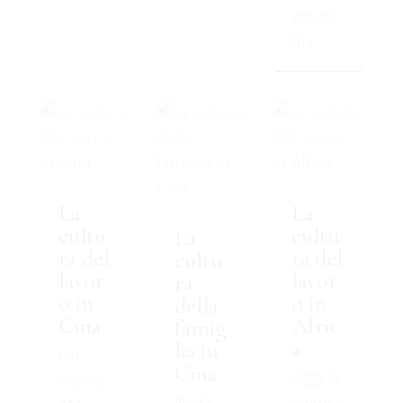
gerarc
hia...
La
La
cultu
cultu
La
ra del
ra del
cultu
lavor
lavor
ra
o in
o in
della
Cina
Afric
famig
a
lia in
Un
Cina
Oggi la
eleme
Nella
cultura