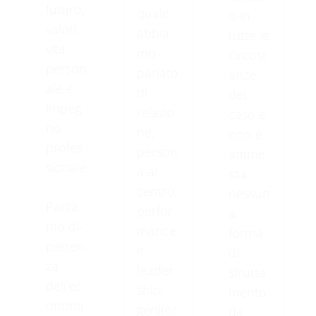
futuro,
quale
o in
valori,
abbia
tutte le
vita
mo
circost
person
parlato
anze
ale e
di
del
impeg
relazio
caso e
no
ne,
non è
profes
person
amme
sionale
a al
ssa
.
centro,
nessun
Parlia
perfor
a
mo di-
mance
forma
parten
e
di
za
leader
sfrutta
dell’ec
ship,
mento
onomi
genitor
da