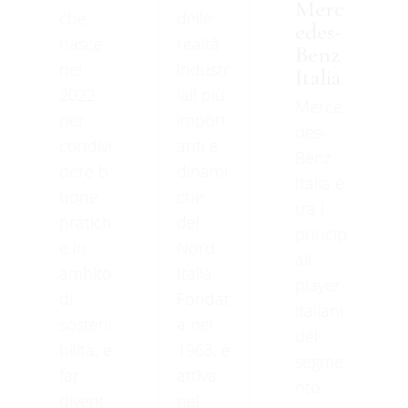
Merc
che
delle
edes-
nasce
realtà
Benz
nel
industr
Italia
2022
iali più
Merce
per
import
des-
condivi
anti e
Benz
dere b
dinami
Italia è
uone
che
tra i
pratich
del
princip
e in
Nord
ali
ambito
Italia.
player
di
Fondat
italiani
sosteni
a nel
del
bilità, e
1963, è
segme
far
attiva
nto
divent
nei