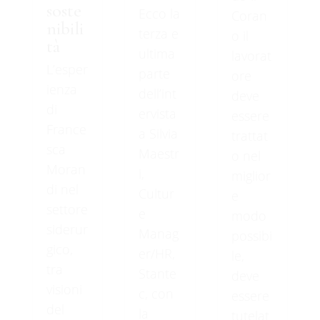
soste
Ecco la
Coran
nibili
terza e
o il
tà
ultima
lavorat
L’esper
parte
ore
ienza
dell’int
deve
di
ervista
essere
France
a Silvia
trattat
sca
Maestr
o nel
Moran
i,
miglior
di nel
Cultur
e
settore
e
modo
siderur
Manag
possibi
gico,
er/HR,
le,
tra
Stante
deve
visioni
c, con
essere
del
la
tutelat