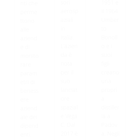
sori
1951 e
nti che
aerosp
il 1964
perme
aziali
Umber
ttono
in
to
alle
Italia.
Bonoll
aziend
L’azien
o e i
e di
da è
suoi
monito
nota
figli
rare
per il
creano
param
suo
una
etri di
lanciat
propri
beness
ore
a
ere
spazial
distiller
aziend
e Vega
ia a
ale dei
C. Dal
Padov
dipend
2017 è
a. Negli
enti.