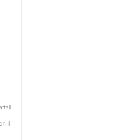
.
ffali
on il