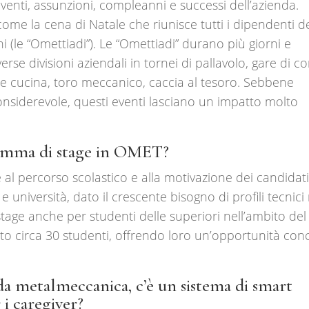
venti, assunzioni, compleanni e successi dell’azienda.
ome la cena di Natale che riunisce tutti i dipendenti d
i (le “Omettiadi”). Le “Omettiadi” durano più giorni e
rse divisioni aziendali in tornei di pallavolo, gare di co
e cucina, toro meccanico, caccia al tesoro. Sebbene
onsiderevole, questi eventi lasciano un impatto molto
amma di stage in OMET?
e al percorso scolastico e alla motivazione dei candidati
 università, dato il crescente bisogno di profili tecnici 
tage anche per studenti delle superiori nell’ambito del
o circa 30 studenti, offrendo loro un’opportunità con
 metalmeccanica, c’è un sistema di smart
 i caregiver?