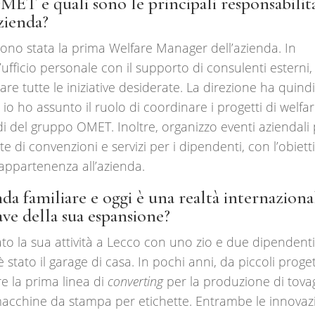
 e quali sono le principali responsabilit
azienda?
ono stata la prima Welfare Manager dell’azienda. In
l’ufficio personale con il supporto di consulenti esterni
are tutte le iniziative desiderate. La direzione ha quind
 io ho assunto il ruolo di coordinare i progetti di welfa
i del gruppo OMET. Inoltre, organizzo eventi aziendali 
rete di convenzioni e servizi per i dipendenti, con l’obiett
i appartenenza all’azienda.
familiare e oggi è una realtà internaziona
ve della sua espansione?
iato la sua attività a Lecco con uno zio e due dipendenti
è stato il garage di casa. In pochi anni, da piccoli proget
e la prima linea di
converting
per la produzione di tovag
le macchine da stampa per etichette. Entrambe le innovaz