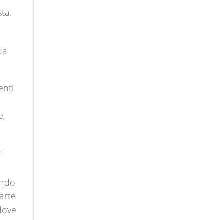
ta.
da
enti
e,
e
endo
arte
 dove