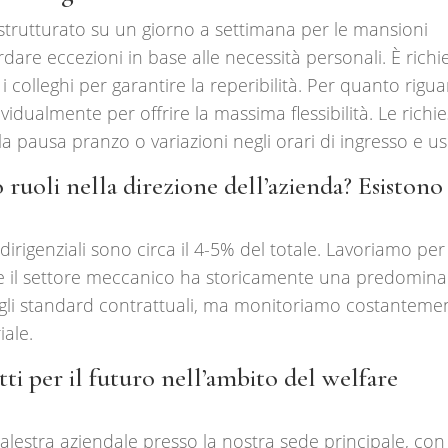
strutturato su un giorno a settimana per le mansioni
rdare eccezioni in base alle necessità personali. È richi
colleghi per garantire la reperibilità. Per quanto rigua
vidualmente per offrire la massima flessibilità. Le richi
 pausa pranzo o variazioni negli orari di ingresso e us
uoli nella direzione dell’azienda? Esistono
dirigenziali sono circa il 4-5% del totale. Lavoriamo per
 se il settore meccanico ha storicamente una predomin
o gli standard contrattuali, ma monitoriamo costanteme
iale.
ti per il futuro nell’ambito del welfare
lestra aziendale presso la nostra sede principale, con