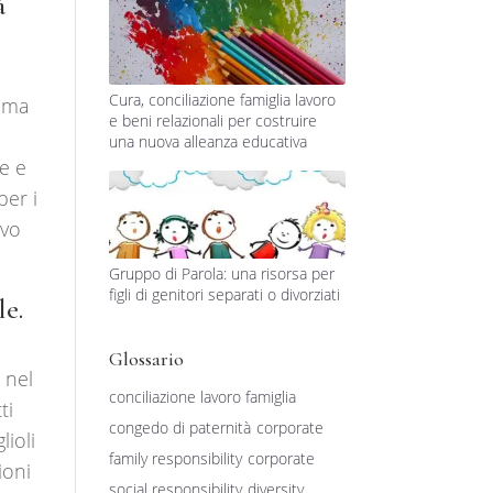
à
Cura, conciliazione famiglia lavoro
, ma
e beni relazionali per costruire
i
una nuova alleanza educativa
re e
per i
ivo
Gruppo di Parola: una risorsa per
figli di genitori separati o divorziati
le.
Glossario
 nel
conciliazione lavoro famiglia
ti
congedo di paternità
corporate
lioli
family responsibility
corporate
ioni
social responsibility
diversity