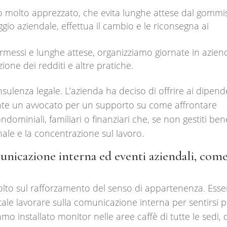
io molto apprezzato, che evita lunghe attese dal gommis
ggio aziendale, effettua il cambio e le riconsegna ai
ermessi e lunghe attese, organizziamo giornate in azien
zione dei redditi e altre pratiche.
sulenza legale. L’azienda ha deciso di offrire ai dipend
mente un avvocato per un supporto su come affrontare
ominiali, familiari o finanziari che, se non gestiti ben
ale e la concentrazione sul lavoro.
nicazione interna ed eventi aziendali, com
 molto sul rafforzamento del senso di appartenenza. Ess
ale lavorare sulla comunicazione interna per sentirsi p
o installato monitor nelle aree caffè di tutte le sedi,