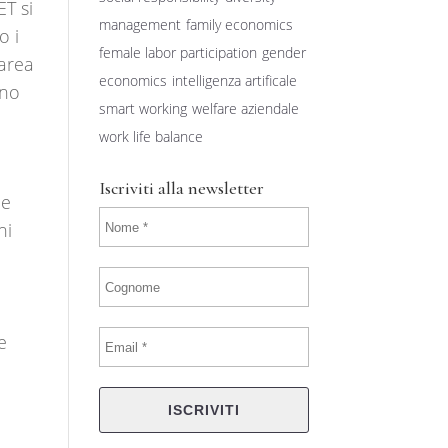
ET si
management
family economics
o i
female labor participation
gender
’area
economics
intelligenza artificale
ino
smart working
welfare aziendale
work life balance
Iscriviti alla newsletter
he
hi
e