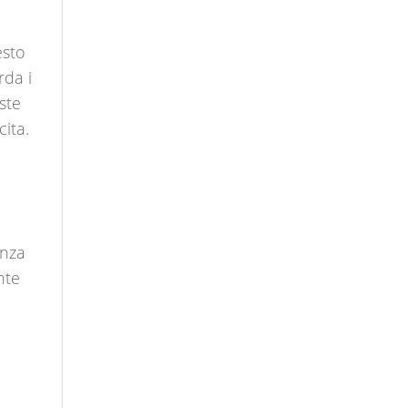
esto
rda i
este
cita.
anza
nte