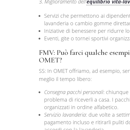
Miglioramento dell’
equilibrio vita-la
Servizi che permettono ai dipendent
lavanderia o cambio gomme diretta
Iniziative di benessere per ridurre lo 
Eventi, gite o tornei sportivi organiz
FMV: Può farci qualche esempio
OMET?
SS: In OMET offriamo, ad esempio, serv
meglio il tempo libero:
Consegna pacchi personali
: chiunque 
problema di riceverli a casa. I pacch
organizzati in ordine alfabetico.
Servizio lavanderia
: due volte a setti
pagamento incluso e ritirarli puliti 
accordi con la lavanderia.