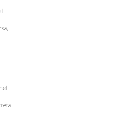
el
rsa,
.
nel
creta