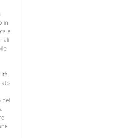
n
o in
ica e
nali
ile
ità,
cato
o dei
ia
re
sone
o