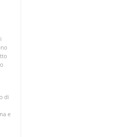
i
sono
tto
to
o di
ima e