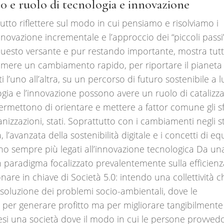
5.0 e ruolo di tecnologia e innovazione
tutto riflettere sul modo in cui pensiamo e risolviamo i
novazione incrementale e l’approccio dei “piccoli passi”
questo versante e pur restando importante, mostra tutti
mprimere un cambiamento rapido, per riportare il pianeta 
 l’uno all’altra, su un percorso di futuro sostenibile a 
ogia e l’innovazione possono avere un ruolo di catalizz
ermettono di orientare e mettere a fattor comune gli sf
rganizzazioni, stati. Soprattutto con i cambiamenti negli sti
l’avanzata della sostenibilità digitale e i concetti di equ
sono sempre più legati all’innovazione tecnologica Da un
n paradigma focalizzato prevalentemente sulla efficienz
nare in chiave di Società 5.0: intendo una collettività c
isoluzione dei problemi socio-ambientali, dove le
 per generare profitto ma per migliorare tangibilmente
ntesi una società dove il modo in cui le persone provve