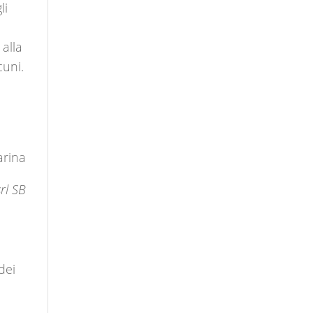
li
 alla
cuni.
arina
rl SB
dei