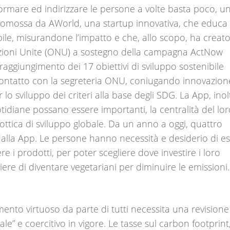
formare ed indirizzare le persone a volte basta poco, u
a promossa da AWorld, una startup innovativa, che educa 
bile, misurandone l’impatto e che, allo scopo, ha creat
Nazioni Unite (ONU) a sostegno della campagna ActNow
 raggiungimento dei 17 obiettivi di sviluppo sostenibile
contatto con la segreteria ONU, coniugando innovazion
 lo sviluppo dei criteri alla base degli SDG. La App, inol
uotidiane possano essere importanti, la centralità del lo
’ottica di sviluppo globale. Da un anno a oggi, quattro
e dalla App. Le persone hanno necessità e desiderio di e
e i prodotti, per poter scegliere dove investire i loro
ere di diventare vegetariani per diminuire le emissioni.
nto virtuoso da parte di tutti necessita una revisione
e” e coercitivo in vigore. Le tasse sul carbon footprint,