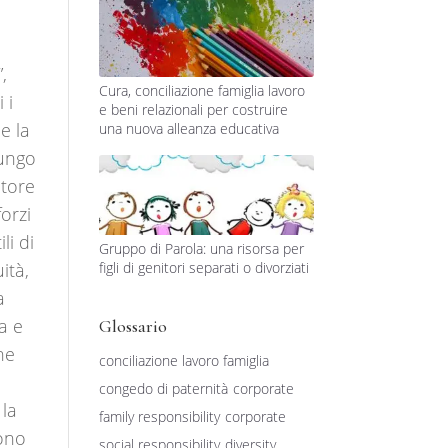
,
Cura, conciliazione famiglia lavoro
 i
e beni relazionali per costruire
e la
una nuova alleanza educativa
lungo
atore
orzi
li di
Gruppo di Parola: una risorsa per
ità,
figli di genitori separati o divorziati
a
a e
Glossario
he
conciliazione lavoro famiglia
congedo di paternità
corporate
 la
family responsibility
corporate
dono
social responsibility
diversity