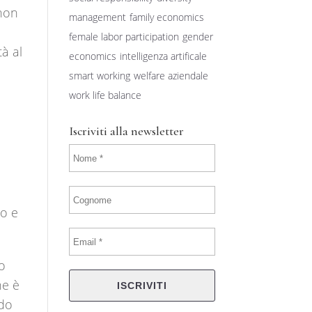
 non
management
family economics
female labor participation
gender
tà al
economics
intelligenza artificale
smart working
welfare aziendale
work life balance
Iscriviti alla newsletter
to e
no
ne è
rdo