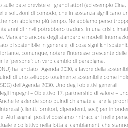
o sulle date previste e i grandi attori (ad esempio Cina,
delle soluzioni di comodo, che in sostanza significano u
è che non abbiamo più tempo. Ne abbiamo perso tropp
enta anni di rinvii potrebbero tradursi in una crisi climat
ile. Mancano ancora degli standard e modelli internazio
ato di sostenibile in generale, di cosa significhi sostenib
fortante, comunque, notare l’interesse crescente delle
per le “persone”: un vero cambio di paradigma.
NU) ha lanciato l’Agenda 2030, a favore della sostenibil
quindi di uno sviluppo totalmente sostenibile come indi
 (SDG) dell’Agenda 2030. Uno degli obiettivi generali
egli impegni – Obiettivo 17, partnership di valore – un
Anche le aziende sono quindi chiamate a fare la propr
interessi (clienti, fornitori, dipendenti, soci) per infonde
re. Altri segnali positivi possiamo rintracciarli nelle per
duale e collettivo nella lotta ai cambiamenti che stann