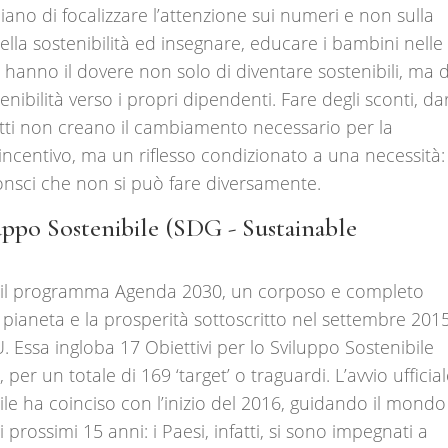
iano di focalizzare l’attenzione sui numeri e non sulla
ella sostenibilità ed insegnare, educare i bambini nelle
che hanno il dovere non solo di diventare sostenibili, ma d
tenibilità verso i propri dipendenti. Fare degli sconti, da
tti non creano il cambiamento necessario per la
ncentivo, ma un riflesso condizionato a una necessità: 
nsci che non si può fare diversamente.
luppo Sostenibile (SDG -
Sustainable
e è il programma Agenda 2030, un corposo e completo
pianeta e la prosperità sottoscritto nel settembre 201
 Essa ingloba 17 Obiettivi per lo Sviluppo Sostenibile
er un totale di 169 ‘target’ o traguardi. L’avvio ufficia
bile ha coinciso con l’inizio del 2016, guidando il mondo
 prossimi 15 anni: i Paesi, infatti, si sono impegnati a