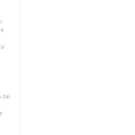
i
re
si
5 dai
le