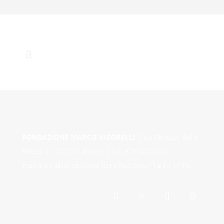
FONDAZIONE MARCO VIGORELLI
| Via Morozzo della
Rocca, 3 | 20123 - Milano | C.F. 97350310153
Foto originali © Eleonora Cerri Pecorella, The jar of life