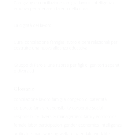
Caregiving e conciliazione famiglia-lavoro: Intelligenza
emotiva per allenare i talenti della cura
La dignità del lavoro
Cura, conciliazione famiglia lavoro e beni relazionali per
costruire una nuova alleanza educativa
Gruppo di Parola: una risorsa per figli di genitori separati
o divorziati
100%
.
.
.
g
n
i
d
a
o
L
Glossario
conciliazione lavoro famiglia
congedo di paternità
corporate family responsibility
corporate social
responsibility
diversity management
family economics
female labor participation
gender economics
intelligenza
artificale
smart working
welfare aziendale
work life