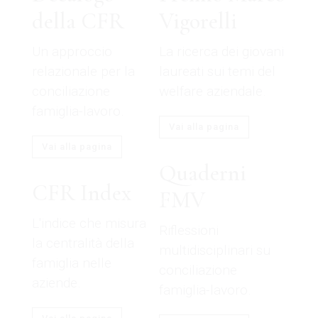
della CFR
Vigorelli
Un approccio
La ricerca dei giovani
relazionale per la
laureati sui temi del
conciliazione
welfare aziendale.
famiglia-lavoro.
Vai alla pagina
Vai alla pagina
Quaderni
CFR Index
FMV
100%
d
i
a
n
o
g
L
.
.
.
L'indice che misura
Riflessioni
la centralità della
multidisciplinari su
famiglia nelle
conciliazione
aziende.
famiglia-lavoro.