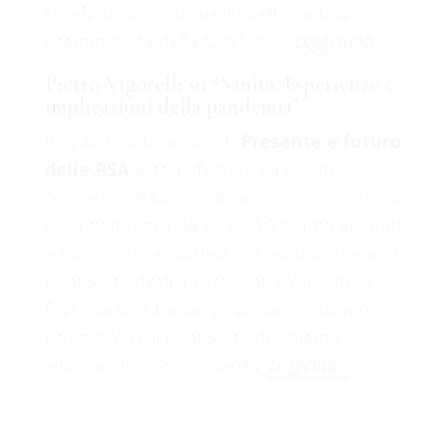
significativamente al clima di emotiva
100%
drammaticità della pandemia.
Leggi tutto
L
o
a
.
d
.
i
.
n
g
Pietro Vigorelli su “Sanità. Esperienze e
implicazioni della pandemia”
In questo intervento su
Presente e futuro
delle RSA
vorrei riflettere su alcune
consapevolezze che sono emerse nel corso
della pandemia da Covid-19. Siamo abituati
a porci come obiettivo del nostro operare il
benessere degli anziani che vivono nelle
RSA, ma non basta. Se vogliamo davvero
promuovere il benessere dobbiamo
allargare il nostro sguardo.
Leggi tutto