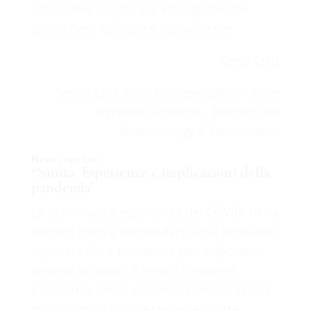
rispondere meglio alle emergenze che
potrebbero riproporsi nuovamente.
Celso Cruz
Sanofi S.p.A. Sales Manager, SANOFI Active
Ingredient Solutions - Business Unit
Biotechnology & Fermentation
News correlate
“Sanità. Esperienze e implicazioni della
pandemia”
La drammatica esperienza del COVID-19 ha
portato molti a domandarsi cosa possiamo
imparare dalla pandemia per migliorare,
almeno un poco, il nostro convivere.
L’epidemia senza dubbio ha messo in luce
molti punti di debolezza della nostra