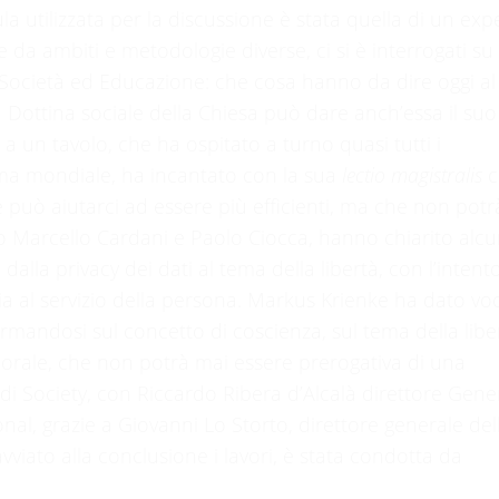
a utilizzata per la discussione è stata quella di un exp
re da ambiti e metodologie diverse, ci si è interrogati su
Società ed Educazione: che cosa hanno da dire oggi al
E la Dottina sociale della Chiesa può dare anch’essa il suo
a un tavolo, che ha ospitato a turno quasi tutti i
 fama mondiale, ha incantato con la sua
lectio magistralis
c
e può aiutarci ad essere più efficienti, ma che non potr
lo Marcello Cardani e Paolo Ciocca, hanno chiarito alcu
dalla privacy dei dati al tema della libertà, con l’intent
a al servizio della persona. Markus Krienke ha dato vo
fermandosi sul concetto di coscienza, sul tema della libe
a morale, che non potrà mai essere prerogativa di una
di Society, con Riccardo Ribera d’Alcalà direttore Gene
al, grazie a Giovanni Lo Storto, direttore generale del
viato alla conclusione i lavori, è stata condotta da