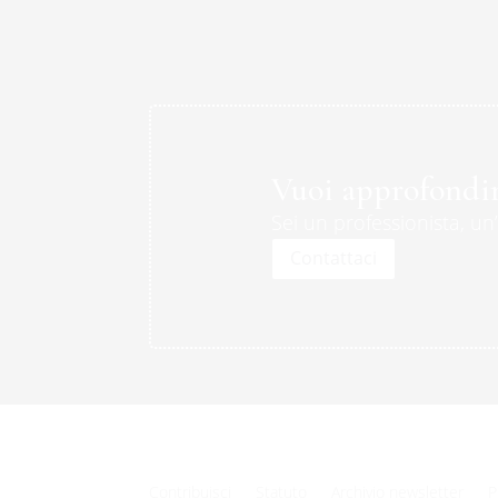
Vuoi approfondir
Sei un professionista, un
Contattaci
Contribuisci
Statuto
Archivio newsletter
P