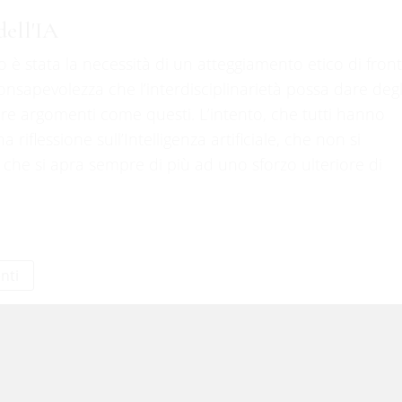
dell'IA
 è stata la necessità di un atteggiamento etico di fron
consapevolezza che l’interdisciplinarietà possa dare degl
re argomenti come questi. L’intento, che tutti hanno
 riflessione sull’Intelligenza artificiale, che non si
a che si apra sempre di più ad uno sforzo ulteriore di
enti