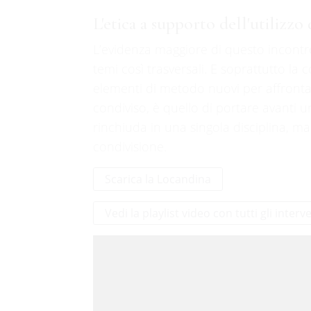
L'etica a supporto dell'utilizzo 
L’evidenza maggiore di questo incontro
temi così trasversali. E soprattutto la 
elementi di metodo nuovi per affronta
condiviso, è quello di portare avanti una
rinchiuda in una singola disciplina, m
condivisione.
Scarica la Locandina
Vedi la playlist video con tutti gli interv