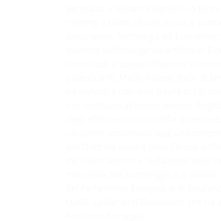
Bertolaso e Giovanni Bianchi. La formul
meeting a porte chiuse, in cui, a parti
unico tema. Tecnologia ed Economia, 
dibattito sull’Intelligenza artificiale? 
contributo a questo dibattito? Attorno 
partecipanti, Mario Rasetti, fisico di
ha invitato a non aver paura di ciò ch
mai sostituirsi all’essere umano. Ange
degli effetti economici della questione, 
riscoprire soprattutto oggi un’economi
alla Dottrina sociale della Chiesa, sof
del libero arbitrio e sull’ambito dell
macchina. Nel pomeriggio si è parlato 
del Parlamento Europeo, e di Education
LUISS. La General Discussion, che ha av
Armando Fumagalli.