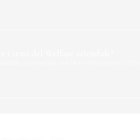
e i temi del Welfare aziendale?
’azienda, un’università, una PA e vorresti anche tu diffo
rivacy e cookies policy
Termini