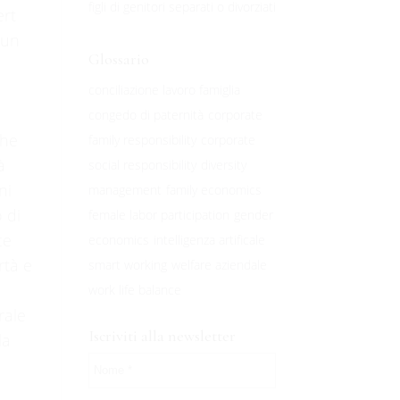
figli di genitori separati o divorziati
ert
 un
Glossario
conciliazione lavoro famiglia
congedo di paternità
corporate
he
family responsibility
corporate
à
social responsibility
diversity
ni
management
family economics
o di
female labor participation
gender
ce
economics
intelligenza artificale
rtà e
smart working
welfare aziendale
work life balance
rale
Iscriviti alla newsletter
la