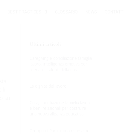
BEST PRACTICES
GLOSSARIO
NEWS
CONTATTI
Ultimi articoli
Caregiving e conciliazione famiglia-
lavoro: Intelligenza emotiva per
allenare i talenti della cura
sta
La dignità del lavoro
lli
io su
Cura, conciliazione famiglia lavoro
e beni relazionali per costruire
una nuova alleanza educativa
Gruppo di Parola: una risorsa per