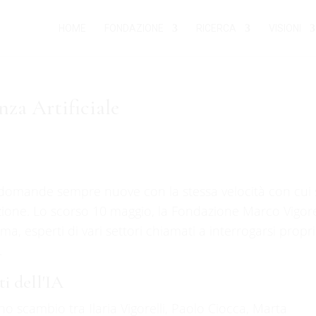
HOME
FONDAZIONE
RICERCA
VISIONI
enza Artificiale
do domande sempre nuove con la stessa velocità con cui 
azione. Lo scorso 10 maggio, la Fondazione Marco Vigore
Roma, esperti di vari settori chiamati a interrogarsi propr
.
i dell'IA
o scambio tra Ilaria Vigorelli, Paolo Ciocca, Marta