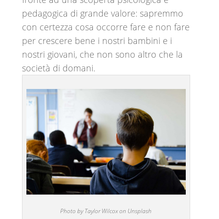
pedagogica di grande valore: sapremmo
con certezza cosa occorre fare e non fare
per crescere bene i nostri bambini e i
nostri giovani, che non sono altro che la
società di domani.
Photo by Taylor Wilcox on Unsplash