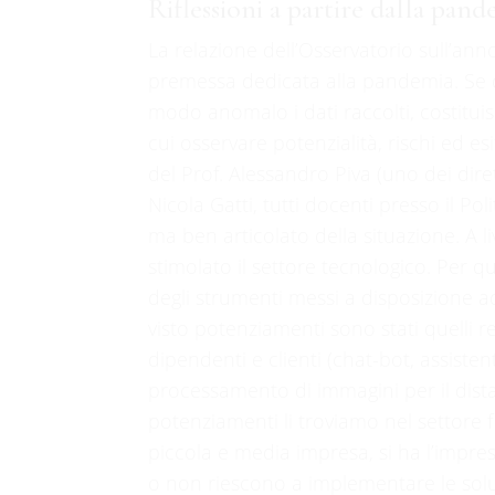
Riflessioni a partire dalla pan
La relazione dell’Osservatorio sull’a
premessa dedicata alla pandemia. Se da
modo anomalo i dati raccolti, costitu
cui osservare potenzialità, rischi ed es
del Prof. Alessandro Piva (uno dei dire
Nicola Gatti, tutti docenti presso il P
ma ben articolato della situazione. A 
stimolato il settore tecnologico. Per 
degli strumenti messi a disposizione a
visto potenziamenti sono stati quelli re
dipendenti e clienti (chat-bot, assistent
processamento di immagini per il distan
potenziamenti li troviamo nel settore f
piccola e media impresa, si ha l’impr
o non riescono a implementare le soluz