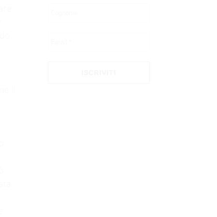
rare
e
ndo
e il
o
rò
ata
e