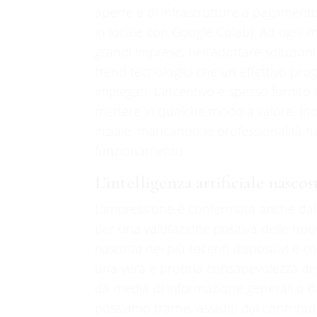
aperte e di infrastrutture a pagamento
in locale con Google Colab). Ad ogni 
grandi imprese, nell’adottare soluzion
trend tecnologici che un effettivo pro
impiegati. L’incentivo è spesso fornit
mettere in qualche modo a valore. Inol
inziale, mancando le professionalità 
funzionamento.
L'intelligenza artificiale nascos
L’impressione è confermata anche dal
per una valutazione positiva delle nuove
nascosta
nei più recenti dispositivi e 
una vera e propria consapevolezza d
da media di informazione generali o da
possiamo trarne, assistiti dai contribut