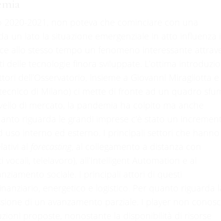
demia
nno 2020-2021, non poteva che cominciare con una
 un lato la situazione emergenziale in atto influenza 
isce allo stesso tempo un fenomeno interessante attrav
iti delle tecnologie finora sviluppate. L’ottima introduzi
ttori dell’Osservatorio, insieme a Giovanni Miragliotta e
olitecnico di Milano) ci mette di fronte ad un quadro sf
livello di mercato, la pandemia ha colpito ma anche
quanto riguarda le grandi imprese c’è stato un incremen
d uso interno ed esterno. I principali settori che hanno
lativi al
forecasting
, al collegamento a distanza con
i vocali, telelavoro), all’Intelligent Automation e al
ziamento sociale. I principali attori di questi
inanziario, energetico e logistico. Per quanto riguarda l
essione di un avanzamento parziale. I player non conos
ioni proposte, nonostante la disponibilità di risorse