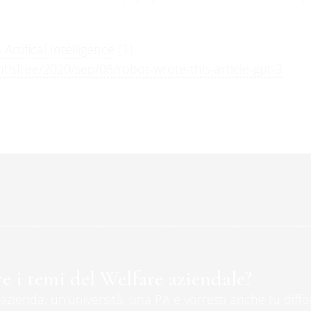
Artifical Intelligence
[1]
sfree/2020/sep/08/robot-wrote-this-article-gpt-3
e i temi del Welfare aziendale?
’azienda, un’università, una PA e vorresti anche tu diffo