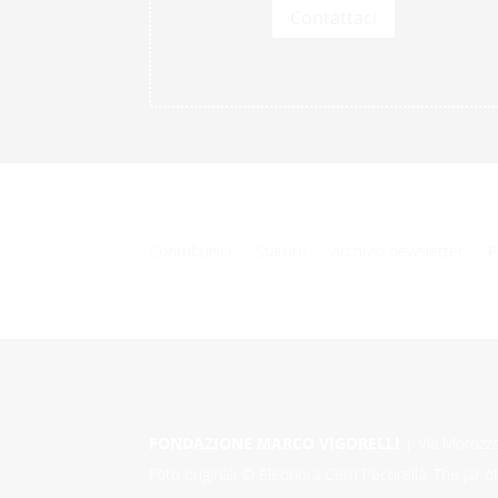
Contattaci
Contribuisci
Statuto
Archivio newsletter
P
FONDAZIONE MARCO VIGORELLI
| Via Morozzo
Foto originali © Eleonora Cerri Pecorella, The jar of 