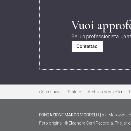
Vuoi approfo
Sei un professionista, un’a
Contattaci
Contribuisci
Statuto
Archivio newsletter
P
FONDAZIONE MARCO VIGORELLI
| Via Morozzo del
Foto originali © Eleonora Cerri Pecorella, The jar of