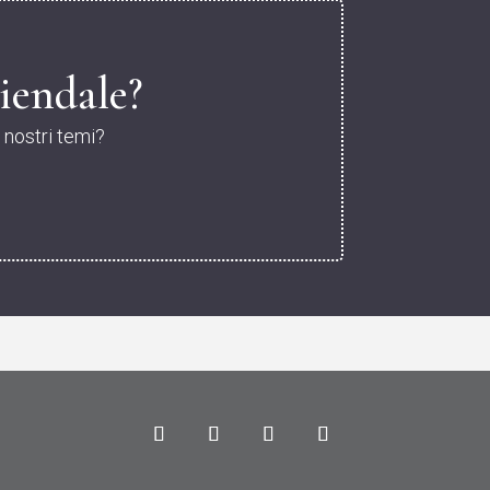
iendale?
i nostri temi?