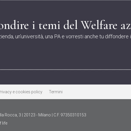
ndire i temi del Welfare az
zienda, un’università, una PA e vorresti anche tu diffondere 
rivacy e cookies policy
Termini
la Rocca, 3 | 20123 - Milano | C.F. 97350310153
 life