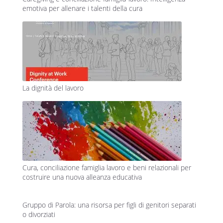
emotiva per allenare i talenti della cura
La dignità del lavoro
Cura, conciliazione famiglia lavoro e beni relazionali per
costruire una nuova alleanza educativa
Gruppo di Parola: una risorsa per figli di genitori separati
o divorziati