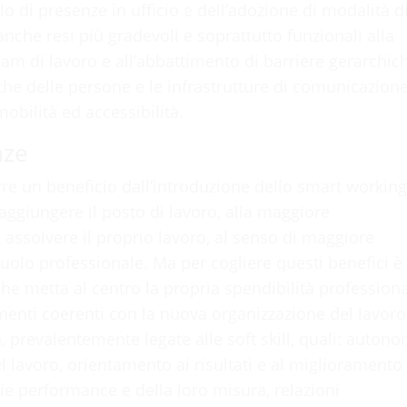
llo di presenze in ufficio e dell’adozione di modalità d
.
L
.
o
.
a
g
d
n
i
nche resi più gradevoli e soprattutto funzionali alla
eam di lavoro e all’abbattimento di barriere gerarchic
he delle persone e le infrastrutture di comunicazion
obilità ed accessibilità.
nze
e un beneficio dall’introduzione dello smart working
ggiungere il posto di lavoro, alla maggiore
assolvere il proprio lavoro, al senso di maggiore
uolo professionale. Ma per cogliere questi benefici è
e metta al centro la propria spendibilità profession
enti coerenti con la nuova organizzazione del lavoro
 prevalentemente legate alle soft skill, quali: autono
lavoro, orientamento ai risultati e al miglioramento
ie performance e della loro misura, relazioni