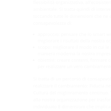
flessibilità organizzativa, all’ecosis
ambientale. Si tratta quindi di interv
toccando tutte le dimensioni che ne
consapevolezza di:
approccio: pensare che lo smart wo
migliorare i risultati della nostra o
scopo: migliorare il modo in cui l
maniera moderna la nostra impres
obiettivi: creare contesti, formare
per realizzare un vero cambiament
Si tratta di un percorso di consapevol
realizzare il cambiamento: Fiducia ne
Cultura del miglioramento continuo.
alla nostra organizzazione per trasf
individuato 8 dimensioni che implicano