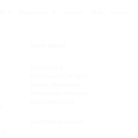
oni
Best practices
Glossario
News
Contatti
Ultimi articoli
Caregiving e
conciliazione famiglia-
r
lavoro: Intelligenza
emotiva per allenare i
talenti della cura
he
e
La dignità del lavoro
ona