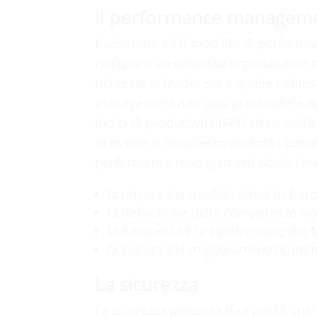
Il performance managem
L’adozione ed il modello di perfor
realizzare un contesto organizzativo 
richieste ai leader sia a quelle rich
management non può prescindere dalla
indici di produttività (KPI) attesi nel
di rivedere complessivamente i process
performance management dovrà tenere
la misura dei risultati attesi in fu
la definizione delle competenze nece
la frequenza e la condivisione dei 
la cultura del miglioramento contin
La sicurezza
La sicurezza presenta due profili che 