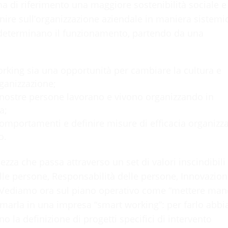
tema di riferimento una maggiore sostenibilità sociale e
enire sull’organizzazione aziendale in maniera sistemi
 determinano il funzionamento, partendo da una
rking sia una opportunità per cambiare la cultura e
rganizzazione;
e nostre persone lavorano e vivono organizzando in
a;
 comportamenti e definire misure di efficacia organizza
o.
ezza che passa attraverso un set di valori inscindibili
lle persone, Responsabilità delle persone, Innovazion
 Vediamo ora sul piano operativo come “mettere man
ormarla in una impresa “smart working”: per farlo abb
 la definizione di progetti specifici di intervento