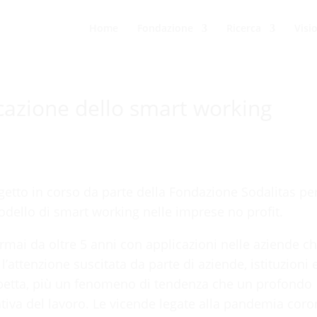
Home
Fondazione
Ricerca
Visi
icazione dello smart working
rogetto in corso da parte della Fondazione Sodalitas pe
odello di smart working nelle imprese no profit.
ormai da oltre 5 anni con applicazioni nelle aziende c
’attenzione suscitata da parte di aziende, istituzioni 
cospetta, più un fenomeno di tendenza che un profondo
tiva del lavoro. Le vicende legate alla pandemia cor