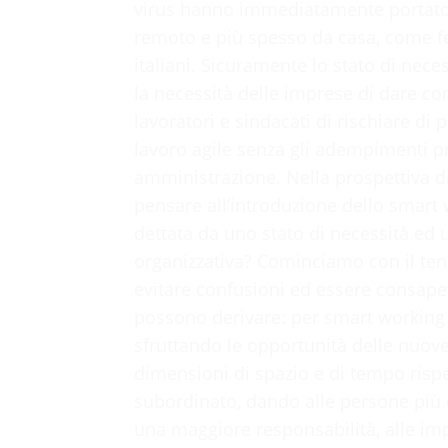
virus hanno immediatamente portato a
remoto e più spesso da casa, come fe
italiani. Sicuramente lo stato di nece
la necessità delle imprese di dare cont
lavoratori e sindacati di rischiare di 
lavoro agile senza gli adempimenti pr
amministrazione. Nella prospettiva 
pensare all’introduzione dello smart 
dettata da uno stato di necessità ed u
organizzativa? Cominciamo con il tent
evitare confusioni ed essere consapev
possono derivare: per smart working
sfruttando le opportunità delle nuove 
dimensioni di spazio e di tempo rispe
subordinato, dando alle persone più op
una maggiore responsabilità, alle impr