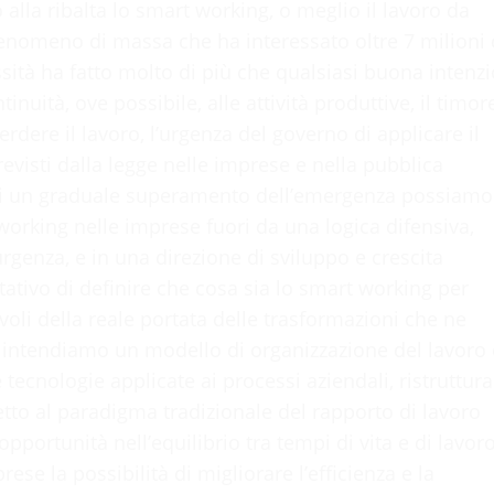
lla ribalta lo smart working, o meglio il lavoro da
nomeno di massa che ha interessato oltre 7 milioni 
ssità ha fatto molto di più che qualsiasi buona intenz
inuità, ove possibile, alle attività produttive, il timor
perdere il lavoro, l’urgenza del governo di applicare il
evisti dalla legge nelle imprese e nella pubblica
di un graduale superamento dell’emergenza possiamo
working nelle imprese fuori da una logica difensiva,
rgenza, e in una direzione di sviluppo e crescita
ativo di definire che cosa sia lo smart working per
oli della reale portata delle trasformazioni che ne
 intendiamo un modello di organizzazione del lavoro 
tecnologie applicate ai processi aziendali, ristruttura
tto al paradigma tradizionale del rapporto di lavoro
portunità nell’equilibrio tra tempi di vita e di lavor
ese la possibilità di migliorare l’efficienza e la