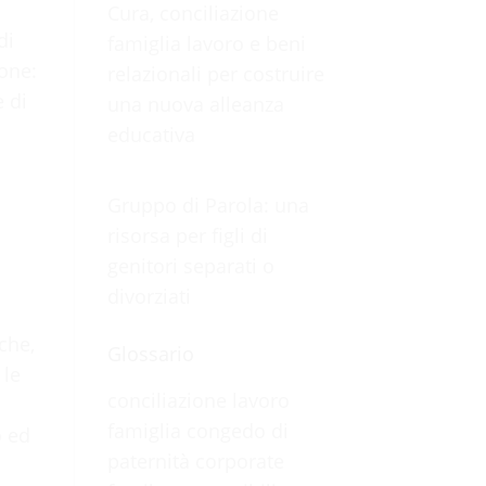
Cura, conciliazione
di
famiglia lavoro e beni
ione:
relazionali per costruire
e di
una nuova alleanza
educativa
Gruppo di Parola: una
risorsa per figli di
genitori separati o
divorziati
che,
Glossario
 le
conciliazione lavoro
famiglia
congedo di
o ed
paternità
corporate