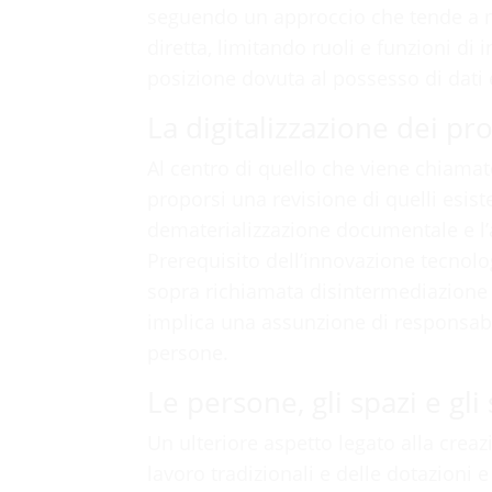
seguendo un approccio che tende a me
diretta, limitando ruoli e funzioni d
posizione dovuta al possesso di dati 
La digitalizzazione dei pr
Al centro di quello che viene chiamato
proporsi una revisione di quelli esiste
dematerializzazione documentale e l’a
Prerequisito dell’innovazione tecnolo
sopra richiamata disintermediazione 
implica una assunzione di responsabili
persone.
Le persone, gli spazi e gli
Un ulteriore aspetto legato alla creaz
lavoro tradizionali e delle dotazioni 