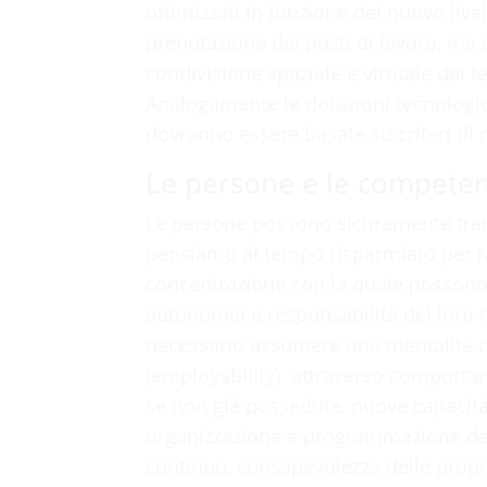
ottimizzati in funzione del nuovo live
prenotazione dei posti di lavoro, ma a
condivisione spaziale e virtuale dei t
Analogamente le dotazioni tecnologic
dovranno essere basate su criteri di m
Le persone e le compete
Le persone possono sicuramente trarr
pensiamo al tempo risparmiato per ra
concentrazione con la quale possono 
autonomia e responsabilità del loro r
necessario assumere una mentalità ch
(employability) attraverso comportam
se non già possedute, nuove capacità,
organizzazione e programmazione del 
continuo, consapevolezza delle propr