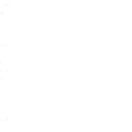
ione
di
ovrà
i.
o la
to
ti di