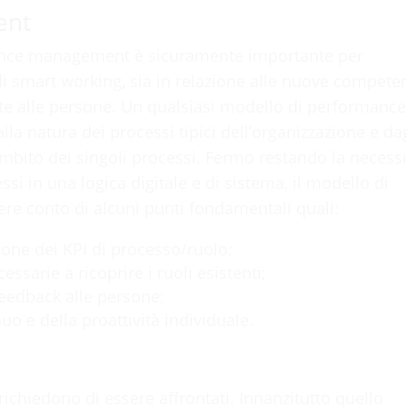
ent
mance management è sicuramente importante per
di smart working, sia in relazione alle nuove compete
ieste alle persone. Un qualsiasi modello di performance
 natura dei processi tipici dell’organizzazione e dag
l’ambito dei singoli processi. Fermo restando la necess
i in una logica digitale e di sistema, il modello di
 conto di alcuni punti fondamentali quali:
nzione dei KPI di processo/ruolo;
ssarie a ricoprire i ruoli esistenti;
feedback alle persone;
uo e della proattività individuale.
richiedono di essere affrontati. Innanzitutto quello