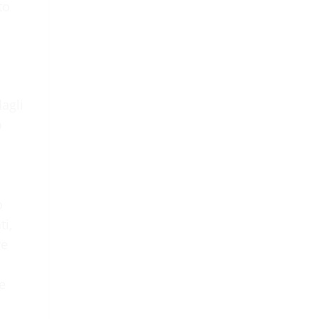
to
agli
o
o
ti,
re
 e