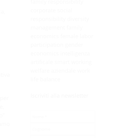
family responsibility
corporate social
ca,
responsibility
diversity
management
family
economics
female labor
participation
gender
economics
intelligenza
artificale
smart working
welfare aziendale
work
tiva
life balance
Iscriviti alla newsletter
 per
e,
o”
iamo