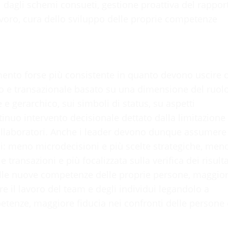
 dagli schemi consueti, gestione proattiva del rappor
lavoro, cura dello sviluppo delle proprie competenze
mento forse più consistente in quanto devono uscire d
ico e transazionale basato su una dimensione del ruol
e gerarchico, sui simboli di status, su aspetti
tinuo intervento decisionale dettato dalla limitazione
collaboratori. Anche i leader devono dunque assumere
: meno microdecisioni e più scelte strategiche, men
 transazioni e più focalizzata sulla verifica dei risulta
elle nuove competenze delle proprie persone, maggio
 il lavoro del team e degli individui legandolo a
mpetenze, maggiore fiducia nei confronti delle persone