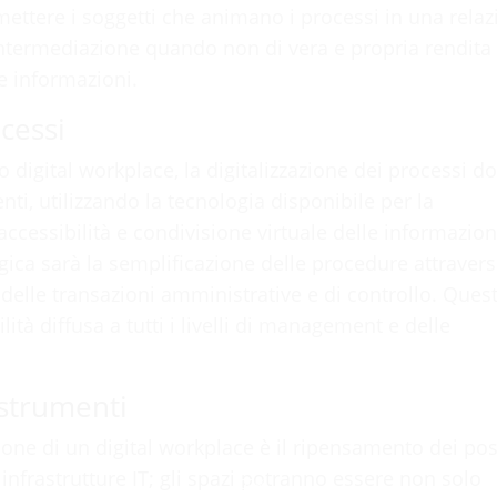
ttere i soggetti che animano i processi in una relaz
i intermediazione quando non di vera e propria rendita 
e informazioni.
ocessi
 digital workplace, la digitalizzazione dei processi d
nti, utilizzando la tecnologia disponibile per la
ccessibilità e condivisione virtuale delle informazion
gica sarà la semplificazione delle procedure attravers
delle transazioni amministrative e di controllo. Ques
tà diffusa a tutti i livelli di management e delle
 strumenti
ione di un digital workplace è il ripensamento dei pos
e infrastrutture IT; gli spazi potranno essere non solo
100%