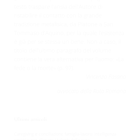
testo traspare l’ansia dell’Autore di
ristabilire il contatto con la grande
tradizione metafisica, da Platone a San
Tommaso d’Aquino, per la quale l’esistenza
è già per se stessa un bene. Non a caso, il
titolo dell’ultimo paragrafo del volume
contiene la vera alternativa per l’uomo: «La
fede o la morte» (p. 97).
Vincenzo Fasano
avvocato della Rota Romana
Ultimi articoli
Caregiving e conciliazione famiglia-lavoro: Intelligenza
emotiva per allenare i talenti della cura