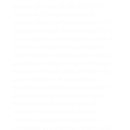
qualcun altro» (pp. 87-88). Si apre così
l’immagine di una genitorialità che,
secondo l’Autore, affonda le proprie radici
sull’urgenza di una riflessione metafisica, e
che s’impone con forza proprio quando si
entra nel vivo di questioni certamente
urgenti quali la scelta tra il bene e l’utile, la
procreazione, l’opportunità di controllare le
100%
nascite e l’eventualità della fine della vita
g
n
.
i
.
d
.
a
o
L
umana sulla terra. In particolare, «la
necessità di giustificare l’esistenza stessa
dell’uomo obbliga a riconsiderare gran
parte degli orientamenti di base del
pensiero moderno. Non si tratta di
rinunciare ad acquisizioni preziose e
conquistate a caro prezzo, e ancor meno