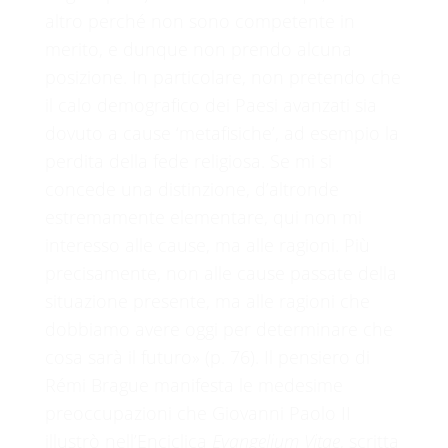
altro perché non sono competente in
merito, e dunque non prendo alcuna
posizione. In particolare, non pretendo che
il calo demografico dei Paesi avanzati sia
dovuto a cause ‘metafisiche’, ad esempio la
perdita della fede religiosa. Se mi si
concede una distinzione, d’altronde
estremamente elementare, qui non mi
interesso alle cause, ma alle ragioni. Più
precisamente, non alle cause passate della
situazione presente, ma alle ragioni che
dobbiamo avere oggi per determinare che
cosa sarà il futuro» (p. 76). Il pensiero di
Rémi Brague manifesta le medesime
preoccupazioni che Giovanni Paolo II
illustrò nell’Enciclica
Evangelium Vitae
, scritta