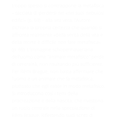
troppo spesso si contrappone la metafisica
– tacciata di perdersi nei «nei suoi nebulosi
edifici» (p. 69) – alla vita vera, l’Autore
dichiara la propria certezza che quando si
affronta realmente «della verità della vita e
della morte è difficile non fare metafisica»
(p. 69). L’immagine schopenhaueriana
dell’uomo come “animale metafisico” perde
di centralità, non risultando più sufficiente.
Per Rémi Brague, non basta affermare che
l’uomo è un animale che fa metafisica,
piuttosto che egli esiste in modo metafisico.
Si introducono così i temi della
procreazione e della nascita, che rivestono
un ruolo centrale nella speculazione di
Rémi Brague. Riflettendo sugli scritti di