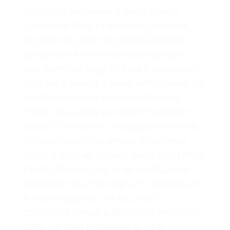
di Filosofia medievale e araba presso
l’Università Paris 1 Panthéon-Sorbonne,
vincitore nel 2012 del premio Ratzinger,
conosciuto a livello internazionale per i
suoi numerosi saggi, in Italia è soprattutto
noto per il volume
Il futuro dell’Occidente. Nel
modello romano la salvezza dell’Europa
(1998). Tra le altre sue opere tradotte in
italiano, ricordiamo
La saggezza del mondo.
Storia dell’esperienza umana dell’universo
(2005) e
Il Dio dei cristiani: l’unico Dio?
(2009).
Il testo, frutto di una lunga meditazione
elaborata nel corso degli anni, presenta in
forma omogenea una raccolta di
conferenze tenute a Barcellona nel marzo
2009. Sin dalla Prefazione (p. 7) si