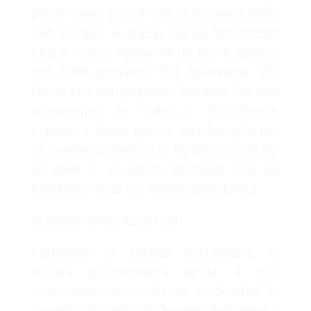
più o meno piccoli con la mamma fuori:
uno sfacelo, e quello sogna “finalmente
lunedì vado a riposarmi un po’ in azienda
con 1000 problemi, 500 dipendenti, 200
clienti che non pagano, i fornitori che non
consegnano le merci…”. Sciocchezze,
rispetto a dover gestire una famiglia per
un weekend, almeno io ho provato un po’
di volte e vi posso garantire che ho
imparato molto sul valore della donna.
III punto: diversità di ruoli
Purtroppo la società occidentale, la
società postmoderna tende a non
riconoscere, come diceva la Zecchel, la
diversità di ruoli e di bisogni dell’uomo e