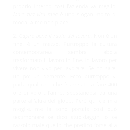
proprio interno così l’azienda va meglio.
Mors tua vita mea
è uno slogan molto di
moda. A me non piace.
2.
Capire bene il ruolo del lavoro
. Non è un
fine, è un mezzo. Purtroppo la cultura
contemporanea sembra abbia
trasformato il lavoro in fine. Io lavoro per
vivere non vivo per lavorare. Se no sarei
un po’ un demente. Ecco purtroppo vi
parla qualcuno che è arrivato a fare 400
ore di volo all’anno. Spostandosi da una
parte all’altra del globo. Però qui c’è mia
moglie, me la sono portata così può
testimoniare se dico stupidaggini o se
razzolo male quello che predico forse alla