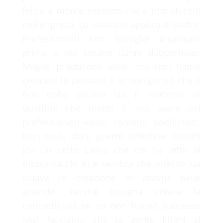
.
.
.
g
L
n
o
i
a
d
felice a monte secondo me è uno sfacelo
nell’impresa. Lo stesso si applica al padre.
Professionisti con famiglie disastrate
prima o poi creano danni dappertutto.
Magari producono soldi, ma non fanno
crescere le persone e io non penso che il
fine della società sia il mucchio di
quattrini che metto lì, ma avere dei
professionisti validi, contenti, soddisfatti.
Non musi duri, guerre intestine,
cainitis
(da un certo Caino che chi ha letto la
Bibbia sa chi è) e sembra che adesso sia
chiave la creazione di
cainitis
nelle
aziende. Perché bisogna creare la
competitività se no non hanno successo
così facciamo che la gente litighi al