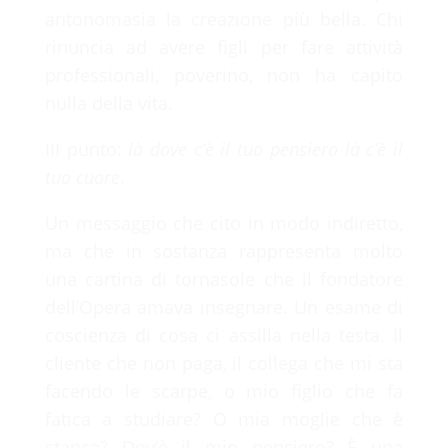
antonomasia la creazione più bella. Chi
rinuncia ad avere figli per fare attività
professionali, poverino, non ha capito
nulla della vita.
III punto:
là dove c’è il tuo pensiero là c’è il
tuo cuore
.
Un messaggio che cito in modo indiretto,
ma che in sostanza rappresenta molto
una cartina di tornasole che il fondatore
dell’Opera amava insegnare. Un esame di
coscienza di cosa ci assilla nella testa. Il
cliente che non paga, il collega che mi sta
facendo le scarpe, o mio figlio che fa
fatica a studiare? O mia moglie che è
stanca? Dov’è il mio pensiero? È una