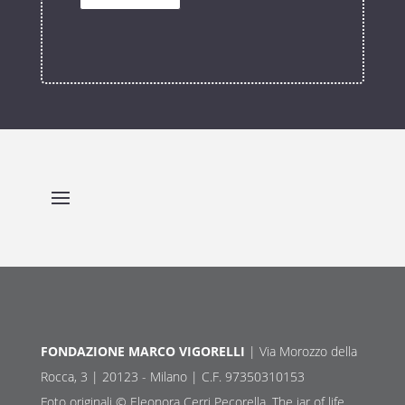
FONDAZIONE MARCO VIGORELLI
| Via Morozzo della
Rocca, 3 | 20123 - Milano | C.F. 97350310153
Foto originali © Eleonora Cerri Pecorella, The jar of life