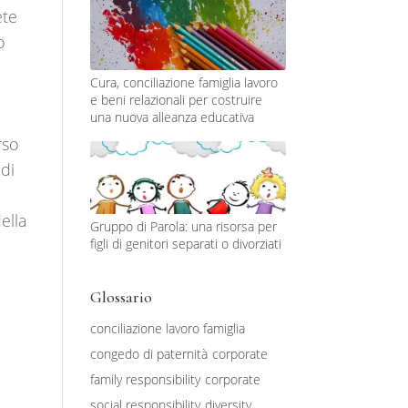
ete
o
Cura, conciliazione famiglia lavoro
e
e beni relazionali per costruire
,
una nuova alleanza educativa
rso
 di
ella
Gruppo di Parola: una risorsa per
figli di genitori separati o divorziati
Glossario
conciliazione lavoro famiglia
congedo di paternità
corporate
family responsibility
corporate
social responsibility
diversity