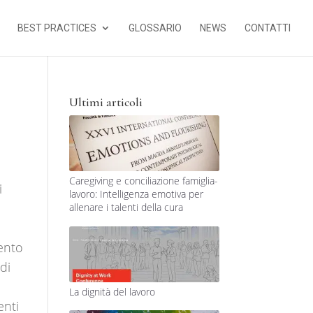
BEST PRACTICES
GLOSSARIO
NEWS
CONTATTI
Ultimi articoli
Caregiving e conciliazione famiglia-
i
lavoro: Intelligenza emotiva per
allenare i talenti della cura
t
mento
di
La dignità del lavoro
enti