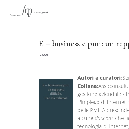
E – business e pmi: un rapp
Saggi
Autori e curatori:
Se
Collana:
Assoconsult,
gestione aziendale - 
L'impiego di Internet 
delle PMI. A prescinde
alcune
dot.com
, che 
tecnologia di Internet