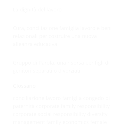
La dignità del lavoro
Cura, conciliazione famiglia lavoro e beni
relazionali per costruire una nuova
100%
alleanza educativa
.
.
.
g
L
n
o
i
a
d
Gruppo di Parola: una risorsa per figli di
genitori separati o divorziati
Glossario
conciliazione lavoro famiglia
congedo di
paternità
corporate family responsibility
corporate social responsibility
diversity
management
family economics
female