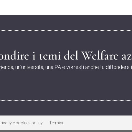
ndire i temi del Welfare az
zienda, un’università, una PA e vorresti anche tu diffondere 
rivacy e cookies policy
Termini