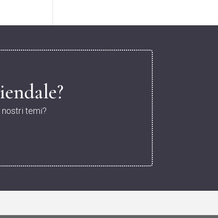
iendale?
i nostri temi?