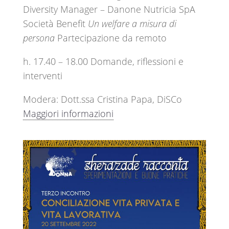
Diversity Manager – Danone Nutricia SpA
Società Benefit
Un welfare a misura di
persona
Partecipazione da remoto
h. 17.40 – 18.00 Domande, riflessioni e
interventi
Modera: Dott.ssa Cristina Papa, DiSCo
Maggiori informazioni