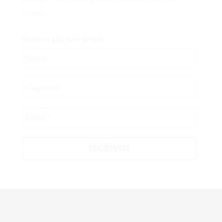
100%
balance
n
i
g
d
.
a
.
o
.
L
Iscriviti alla newsletter