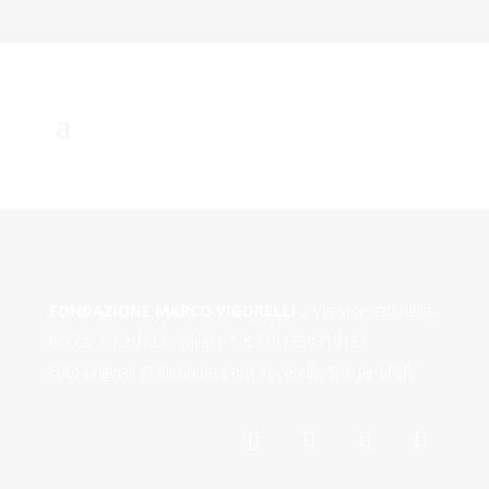
FONDAZIONE MARCO VIGORELLI
| Via Morozzo della
Rocca, 3 | 20123 - Milano | C.F. 97350310153
Foto originali © Eleonora Cerri Pecorella, The jar of life