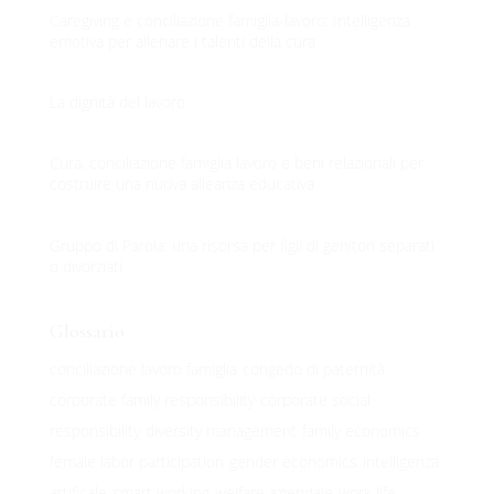
Caregiving e conciliazione famiglia-lavoro: Intelligenza
emotiva per allenare i talenti della cura
La dignità del lavoro
Cura, conciliazione famiglia lavoro e beni relazionali per
costruire una nuova alleanza educativa
Gruppo di Parola: una risorsa per figli di genitori separati
o divorziati
Glossario
conciliazione lavoro famiglia
congedo di paternità
corporate family responsibility
corporate social
responsibility
diversity management
family economics
female labor participation
gender economics
intelligenza
artificale
smart working
welfare aziendale
work life