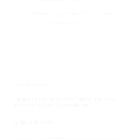
Tiziana De Marino (CdA FMV) e Chantal Ziliani il giorno della
discussione della tesi
100%
.
L
.
o
.
a
g
d
n
i
Ultimi articoli
Caregiving e conciliazione famiglia-lavoro: Intelligenza
emotiva per allenare i talenti della cura
La dignità del lavoro