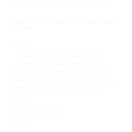
Cura, conciliazione famiglia lavoro e beni relazionali per
costruire una nuova alleanza educativa
Gruppo di Parola: una risorsa per figli di genitori separati
o divorziati
Glossario
conciliazione lavoro famiglia
congedo di paternità
corporate family responsibility
corporate social
responsibility
diversity management
family economics
female labor participation
gender economics
intelligenza
artificale
smart working
welfare aziendale
work life
balance
Iscriviti alla newsletter