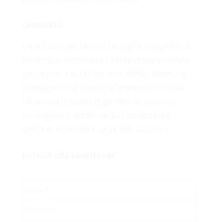
100%
Glossario
L
o
a
d
i
n
g
.
.
.
conciliazione lavoro famiglia
congedo di
paternità
corporate family responsibility
corporate social responsibility
diversity
management
family economics
female
labor participation
gender economics
intelligenza artificale
smart working
welfare aziendale
work life balance
Iscriviti alla newsletter