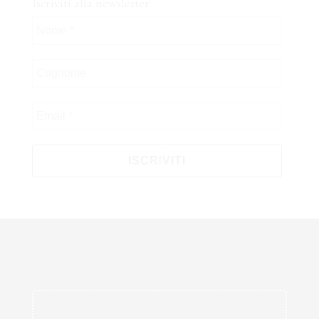
Iscriviti alla newsletter
100%
g
.
n
.
i
.
d
a
o
L