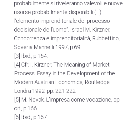
probabilmente si riveleranno valevoli e nuove
risorse probabilmente disponibili (…)
l’elemento imprenditoriale del processo
decisionale dell’uomo”. Israel M. Kirzner,
Concorrenza e imprenditorialità
, Rubbettino,
Soveria Mannelli 1997, p.69.
[3]
Ibid
., p.164.
[4]
Cfr. I. Kirzner,
The Meaning of Market
Process: Essay in the Development of the
Modern Austrian Economics
, Routledge,
Londra 1992, pp. 221-222.
[5]
M. Novak,
L’impresa come vocazione
, op.
cit., p.166.
[6]
Ibid
., p.167.